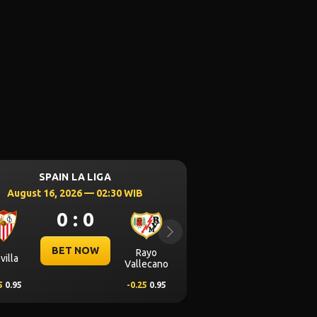
/8/2026
f Ninja
Wizard of Oz
SPAIN LA LIGA
August 17, 2026 — 02:30 WIB
0 : 0
Next
BET NOW
a Vigo
Osasuna
5
0.76
-0.25
-0.86