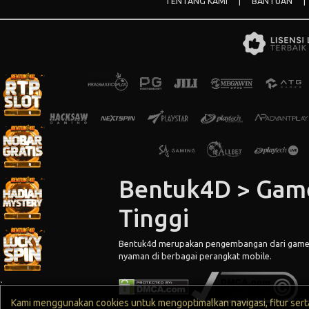
TENTANG KAMI
|
BANTUAN
|
Bentuk4D > Game
Tinggi
Bentuk4d
merupakan pengembangan dari game on
nyaman di berbagai perangkat mobile.
`
Kami menggunakan cookies untuk mengoptimalkan navigasi, fitur serta