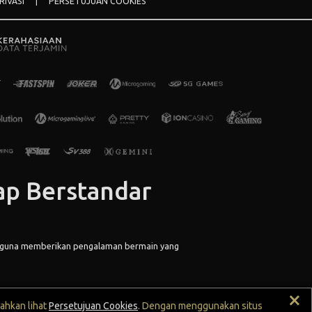
RIVASI
|
PERSETUJUAN COOKIES
ap Berstandar
a, guna memberikan pengalaman bermain yang
×
ahkan lihat
Persetujuan Cookies
. Dengan menggunakan situs