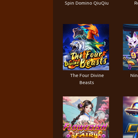
Spin Domino QiuQiu
R
The Four Divine
Nin
Beasts