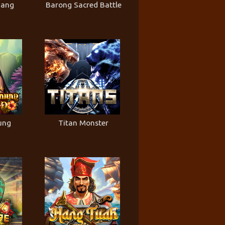
hang
Barong Sacred Battle
ung
Titan Monster