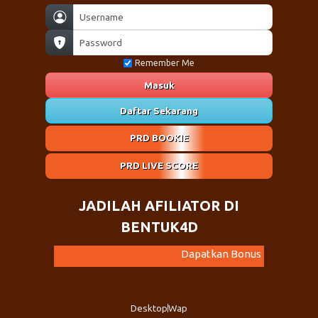
Remember Me
Masuk
Daftar Sekarang
PRD BOOKIE
PRD LIVE SCORE
JADILAH AFILIATOR DI
BENTUK4D
Dapatkan Bonus Referral Tam
Desktop
Wap