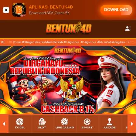
APLIKASI BENTUK4D
DOWNLOAD
Download APK Gratis 5K
uk4D. Bonus Rollingan dan Cashback Periode 03 Agustus - 05 Agustus 2026 sudah dibagikan. Terima kas
TOGEL
SLOT
LIVE CASINO
SPORT
ARCADE
SABU