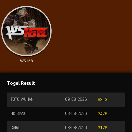
WS168
Togel Result
TOTO WUHAN
09-08-2026
9813
HK SIANG
08-08-2026
2476
CAIRO
08-08-2026
3176